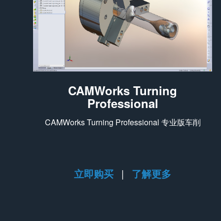
CAMWorks Turning
Professional
CAMWorks Turning Professional 专业版车削
立即购买
|
了解更多