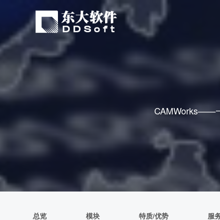
CAMWorks
总览
模块
特质/优势
服